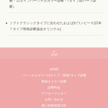
断・12タイプパーソナルカラー診断・7タイプ顔パーツ診
断）
ソフトクラシックタイプに合わせたおよばれワンピース[日本
７タイプ骨格診断協会オリジナル]
TOP
HOME
パーソナルカラー12タイプ／骨格7タイプ診断
数秘＆カラー診断
診断料金
アフターフォロー
お問い合わせ
個人情報保護方針