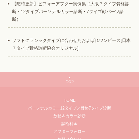
【随時更新】ビフォーアフター実例集（大阪７タイプ骨格診
断・12タイプパーソナルカラー診断・7タイプ顔パーツ診
断）
ソフトクラシックタイプに合わせたおよばれワンピース[日本
７タイプ骨格診断協会オリジナル]
TOP
HOME
パーソナルカラー12タイプ／骨格7タイプ診断
数秘＆カラー診断
診断料金
アフターフォロー