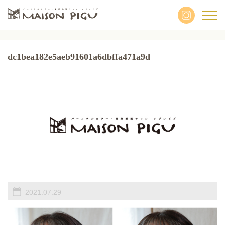
dc1bea182e5aeb91601a6dbffa471a9d
2021.07.29