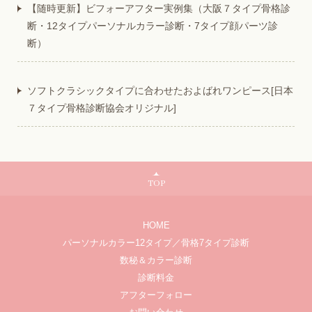
【随時更新】ビフォーアフター実例集（大阪７タイプ骨格診
断・12タイプパーソナルカラー診断・7タイプ顔パーツ診
断）
ソフトクラシックタイプに合わせたおよばれワンピース[日本
７タイプ骨格診断協会オリジナル]
TOP
HOME
パーソナルカラー12タイプ／骨格7タイプ診断
数秘＆カラー診断
診断料金
アフターフォロー